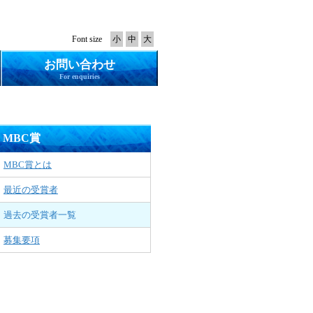
Font size
小
中
大
お問い合わせ
For enquiries
MBC賞
MBC賞とは
最近の受賞者
過去の受賞者一覧
募集要項