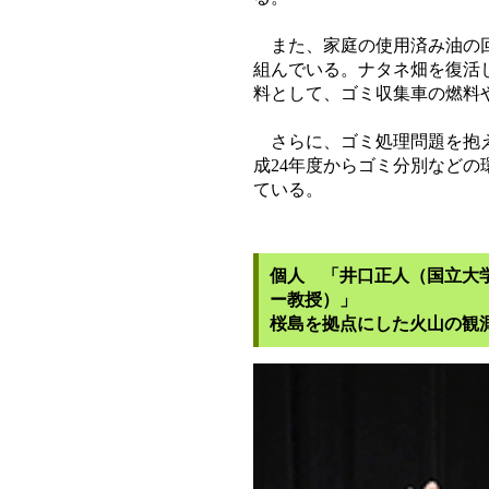
また、家庭の使用済み油の回
組んでいる。ナタネ畑を復活
料として、ゴミ収集車の燃料
さらに、ゴミ処理問題を抱え
成24年度からゴミ分別など
ている。
個人 「井口正人（国立大学
ー教授）」
桜島を拠点にした火山の観