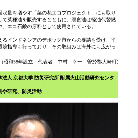
収量を増やす「菜の花エコプロジェクト」にも取り
して菜種油を販売するとともに、廃食油は軽油代替燃
や、エコ石鹸の原料として使用されている。
るインドネシアのデポック市からの要請を受け、平
の環境指導も行っており、その取組みは海外にも広がっ
(昭和58年設立 代表者 中村 幸一 曽於郡大崎町)
法人 京都大学 防災研究所 附属火山活動研究センタ
測や研究、防災活動