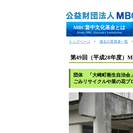
MBC畠中文化基金とは
About MBC Hatanaka Foundation
トップページ
>
過去の受賞者一覧
>
第49回（平成28年度）
団体 「大崎町衛生自治会
ごみリサイクルや菜の花プ