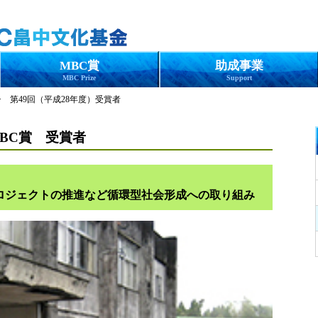
MBC賞
助成事業
MBC Prize
Support
 第49回（平成28年度）受賞者
MBC賞 受賞者
」
ロジェクトの推進など循環型社会形成への取り組み